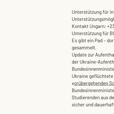
Unterstützung für i
Unterstützungsmögli
Kontakt Ungarn: +2
Unterstützung für B
Es gibt ein 
Pad 
– do
gesammelt. 
Update zur Aufentha
der Ukraine-Aufent
Bundesinnenminister
Ukraine geflüchtete
v
orübergehenden Sch
Bundesinnenminister
Studierenden aus de
sicher und dauerhaf