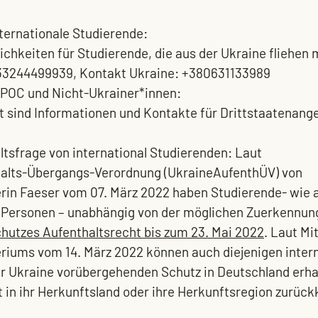
nternationale Studierende:
chkeiten für Studierende, die aus der Ukraine fliehen 
33244499939, Kontakt Ukraine: +380631133989
IPOC und Nicht-Ukrainer*innen:
rt sind Informationen und Kontakte für Drittstaatenang
ltsfrage von international Studierenden:
 Laut 
halts-Übergangs-Verordnung (UkraineAufenthÜV) von 
in Faeser vom 07. März 2022 haben Studierende- wie al
 Personen – unabhängig von der möglichen Zuerkennung
utzes Aufenthaltsrecht bis zum 23. Mai 2022
. Laut Mi
iums vom 14. März 2022 können auch diejenigen intern
r Ukraine vorübergehenden Schutz in Deutschland erhalt
t in ihr Herkunftsland oder ihre Herkunftsregion zurüc