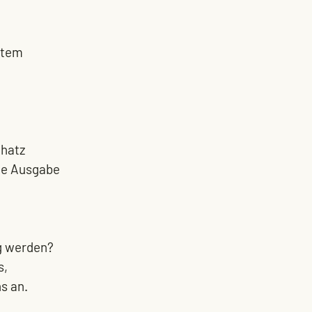
atem 
hatz  
te Ausgabe
g werden? 
, 
s an.