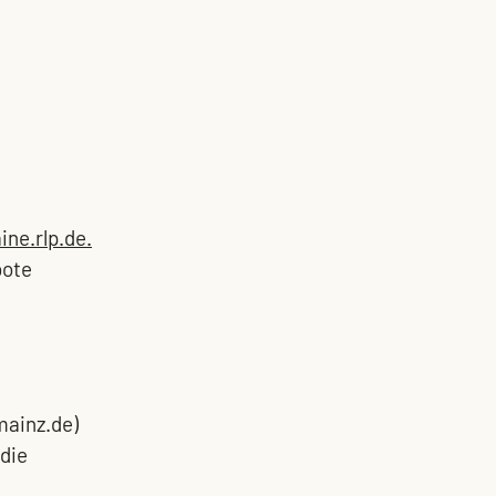
ne.rlp.de.
bote 
mainz.de)
die 