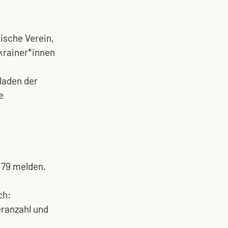
nische Verein, 
krainer*innen 
laden der 
e
3179 melden.
ch:
ranzahl und 