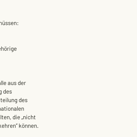
müssen: 
ehörige 
le aus der 
 des 
tteilung des 
ationalen 
en, die „nicht 
kkehren“ können.