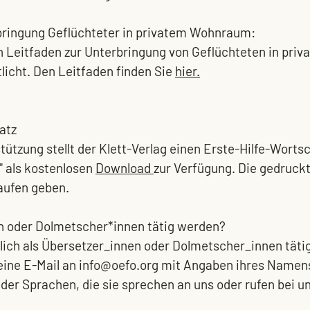
bringung Geflüchteter in privatem Wohnraum:
n Leitfaden zur Unterbringung von Geflüchteten in priv
icht. Den Leitfaden finden Sie 
hier
.
atz
tützung stellt der Klett-Verlag einen
 Erste-Hilfe-Wortsc
"
 als kostenlosen 
Download 
zur Verfügung. Die 
gedruck
kaufen geben.
n oder Dolmetscher*innen tätig werden?
lich als Übersetzer_innen oder Dolmetscher_innen täti
ine E-Mail an 
info@oefo.org
 mit Angaben ihres Namens
er Sprachen, die sie sprechen an uns oder rufen bei un