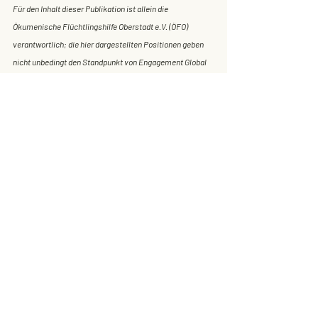
Für den Inhalt dieser Publikation ist allein die 
Ökumenische Flüchtlingshilfe Oberstadt e.V. (ÖFO) 
verantwortlich; die hier dargestellten Positionen geben 
nicht unbedingt den Standpunkt von Engagement Global 
gGmbH, dem Bundesministerium für wirtschaftliche 
Zusammenarbeit und Entwicklung (BMZ), der 
Landesregierung Rheinland-Pfalz sowie dem ELAN e.V. 
wieder.
Foto: SEKO e.V. // ÖFO e.V.
Aktuelle Beiträge
Alle ansehen