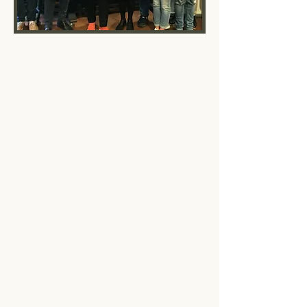
ÜBER UNS
Ökumenische Flüchtlingshilfe
Oberstadt e.V.
Im Winter 2014/15 wurde in der Mainzer
Oberstadt eine Flüchtlingsunterkunft
eingerichtet und im Verlauf des Sommers
2015 voll belegt. Parallel dazu kam die Idee
zur Gründung einer „Ökumenischen
Flüchtlingshilfe Oberstadt – ÖFO“ auf – und
die ÖFO begann ihre recht wechselvolle
Geschichte. Die Gründerinnen und Gründer
haben lange darüber nachgedacht, ob es
tatsächlich notwendig ist, der ÖFO die
Rechtsform eines Vereins zu geben und