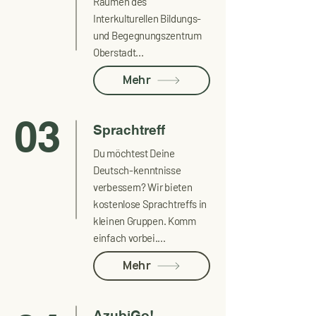
Räumen des
Interkulturellen Bildungs-
und Begegnungszentrum
Oberstadt...
Mehr
03
Sprachtreff
Du möchtest Deine
Deutsch-kenntnisse
verbessern? Wir bieten
kostenlose Sprachtreffs in
kleinen Gruppen. Komm
einfach vorbei....
Mehr
AzubiGo!