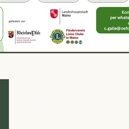
Berliner Str. 39a, 55131 Mainz
info@oefo.org
06131 492 9387