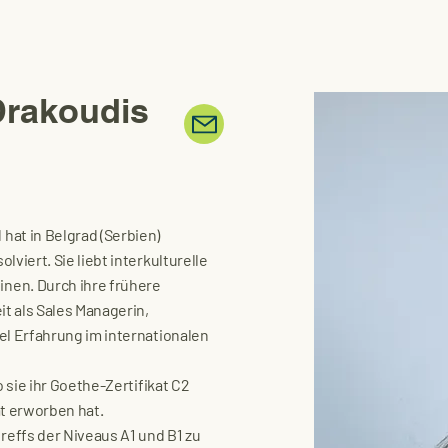
Drakoudis
hat in Belgrad (Serbien)
lviert. Sie liebt interkulturelle
nen. Durch ihre frühere
it als Sales Managerin,
el Erfahrung im internationalen
o sie ihr Goethe-Zertifikat C2
at erworben hat.
effs der Niveaus A1 und B1 zu