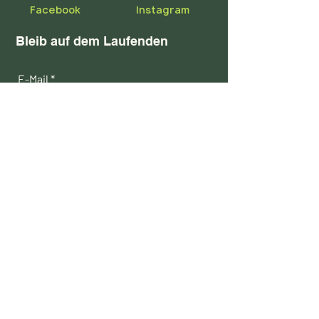
Facebook
​Instagram
Bleib auf dem Laufenden
E-Mail
Abonnieren
Impressum
Datenschutzerklärung
Über uns
Mitglied werden