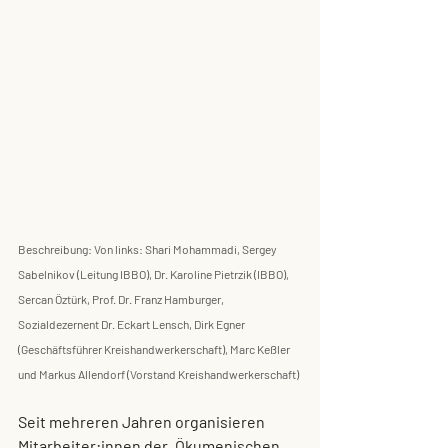
Beschreibung: Von links: Shari Mohammadi, Sergey 
Sabelnikov (Leitung IBBO), Dr. Karoline Pietrzik (IBBO), 
Sercan Öztürk, Prof. Dr. Franz Hamburger, 
Sozialdezernent Dr. Eckart Lensch, Dirk Egner 
(Geschäftsführer Kreishandwerkerschaft), Marc Keßler 
und Markus Allendorf (Vorstand Kreishandwerkerschaft)
Seit mehreren Jahren organisieren 
Mitarbeiter:innen der „Ökumenischen 