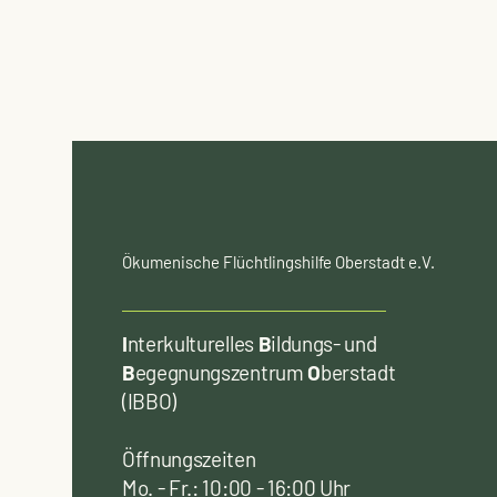
Ökumenische Flüchtlingshilfe Oberstadt e.V.
Frohes neues Jahr 2026!
I
nterkulturelles
B
ildungs- und
B
egegnungszentrum
O
berstadt
(IBBO)
Öffnungszeiten
Mo. - Fr.: 10:00 - 16:00 Uhr