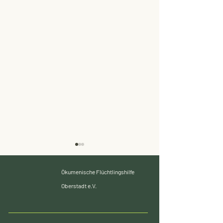
Ökumenische Flüchtlingshilfe
Oberstadt e.V.