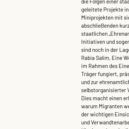
die Folgen einer st
geleitete Projekte i
Miniprojekten mit si
abschließenden kurz
staatlichen „Ehrenam
Initiativen und soge
sind noch in der Lag
Rabia Salim, Eine W
im Rahmen des Eine
Träger fungiert, pr
und zur ehrenamtlich
selbstorganisierter
Dies macht einen erh
warum Migranten wen
der wichtigen Einsic
und Verwandtenarbeit