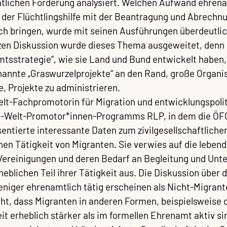
aatlichen Förderung analysiert. Welchen Aufwand ehrena
n der Flüchtlingshilfe mit der Beantragung und Abrechnu
ch bringen, wurde mit seinen Ausführungen überdeutlich
en Diskussion wurde dieses Thema ausgeweitet, denn m
tsstrategie“, wie sie Land und Bund entwickelt haben, 
nannte „Graswurzelprojekte“ an den Rand, große Organis
e, Projekte zu administrieren.
elt-Fachpromotorin für Migration und entwicklungspolit
-Welt-Promotor*innen-Programms RLP, in dem die ÖFO 
äsentierte interessante Daten zum zivilgesellschaftlic
en Tätigkeit von Migranten. Sie verwies auf die lebend
 Vereinigungen und deren Bedarf an Begleitung und Unte
eblichen Teil ihrer Tätigkeit aus. Die Diskussion über d
iger ehrenamtlich tätig erscheinen als Nicht-Migrante
ht, dass Migranten in anderen Formen, beispielsweise d
 erheblich stärker als im formellen Ehrenamt aktiv sind