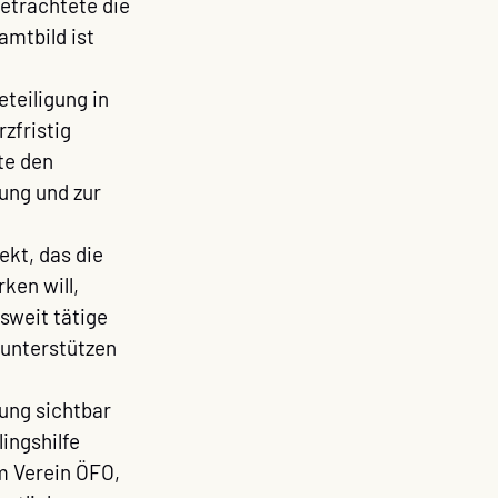
etrachtete die 
mtbild ist 
teiligung in 
zfristig 
te den 
ung und zur 
kt, das die 
ken will, 
sweit tätige 
unterstützen 
ung sichtbar 
ingshilfe 
m Verein ÖFO, 