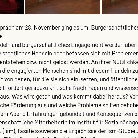
präch am 28. November ging es um „
Bürgerschaftlich
e“
.
eln und bürgerschaftliches Engagement werden über al
e staatliches Handeln oder befassen sich mit Problemen
entstehen bzw. nicht gelöst werden. An ihrer Nützlichkei
h die engagierten Menschen sind mit diesem Handeln zu
 von denen, für die sie sich ein-setzen, und öffentlich
it fordert geradezu kritische Nachfragen und wissensc
us. Was wird getan und was kommt dabei heraus? Vor 
tliche Förderung aus und welche Probleme sollten behob
sem Abend Erfahrungen gebündelt und Konsequenzen b
nschaftliche Mitarbeiterin im Institut für Sozialpädag
 (ism), fasste souverän die Ergebnisse der ism-Studie „