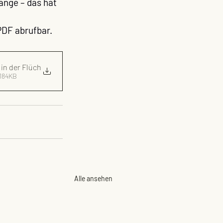
ange – das hat 
PDF abrufbar.
in der Flüch
184KB
Alle ansehen