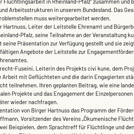
r Flüchtlingsarbeit in Rheinland-Pfalz“ zusammen und b
nd Arbeitsstrukturen in unserem Bundesland. Das Gesa
 Problemstellen muss weitergearbeitet werden.
 Hartnuss, Leiter der Leitstelle Ehrenamt und Bürgerbe
einland-Pfalz, seine Teilnahme an der Veranstaltung kur
 seine Präsentation zur Verfügung gestellt und sie zeig
fältigen Angebote der Leitstelle zur Engagementförder
Ehrenamtes.
cht-Fuseini, Leiterin des Projekts civi kune, dem Proje
he Arbeit mit Geflüchteten und die darin Engagierten stär
icht teilnehmen. Ihren geplanten Beitrag, wie eine lande
kalen Projekte und das
Engagement der Einzelpersonen 
äter wieder nachfragen.
entation von Birger Hartnuss das Programm der Förder
ffmann, Vorsitzender des Vereins „Ökumenische Flüchtl
zwei Beispielen, dem Sprachtreff für Flüchtlinge und de