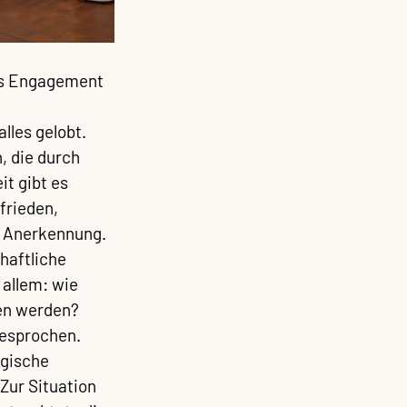
es Engagement 
les gelobt. 
, die durch 
t gibt es 
frieden, 
e Anerkennung. 
haftliche 
allem: wie 
en werden? 
esprochen.
ogische 
Zur Situation 