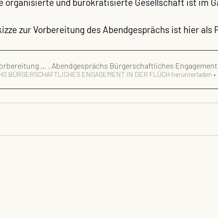
 organisierte und bürokratisierte Gesellschaft ist im G
izze zur Vorbereitung des Abendgesprächs ist hier als 
orbereitung des 4
. Abendgesprächs Bürgerschaftliches Engagement 
 BÜRGERSCHAFTLICHES ENGAGEMENT IN DER FLÜCH herunterladen • 