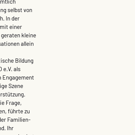
mtlich 
ng selbst von 
. In der 
it einer 
geraten kleine 
ationen allein 
ische Bildung 
e.V. als 
hen Engagement 
ige Szene 
rstützung. 
ie Frage, 
n, führte zu 
er Familien- 
. Ihr 