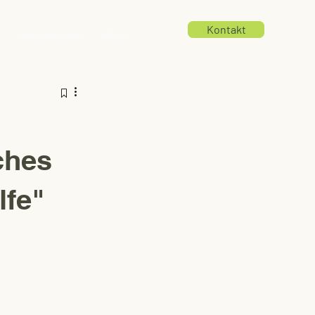
Kontakt
Mitmachen
Blog
ches
lfe"