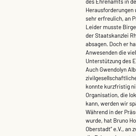
des Ehrenamts in de
Herausforderungen u
sehr erfreulich, an
Leider musste Birger
der Staatskanzlei Rh
absagen. Doch er hat
Anwesenden die viel
Unterstützung des 
Auch Gwendolyn Albre
zivilgesellschaftlic
konnte kurzfristig n
Organisation, die lo
kann, werden wir sp
Während in der Präs
wurde, hat Bruno Ho
Oberstadt“ e.V., an 