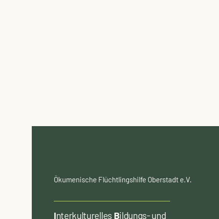
Ökumenische Flüchtlingshilfe Oberstadt e.V.
Veranstaltung: Vorstellung
I
nterkulturelles
B
ildungs- und