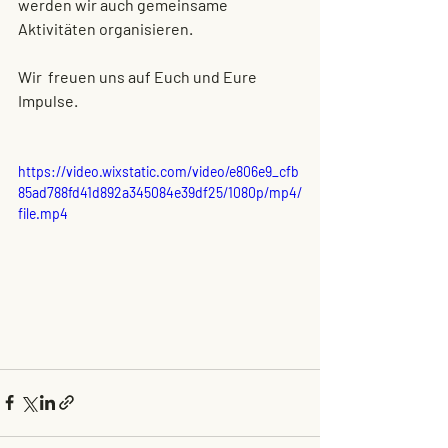
werden wir auch gemeinsame 
Aktivitäten organisieren. 
Wir  freuen uns auf Euch und Eure 
Impulse. 
https://video.wixstatic.com/video/e806e9_cfb
85ad788fd41d892a345084e39df25/1080p/mp4/
file.mp4