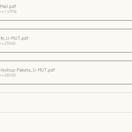
Mail
.pdf
 • 1.47MB
Lernhilfe_U-MUT
.pdf
n • 235KB
Workshop-Pakete_U-MUT
.pdf
n • 280KB