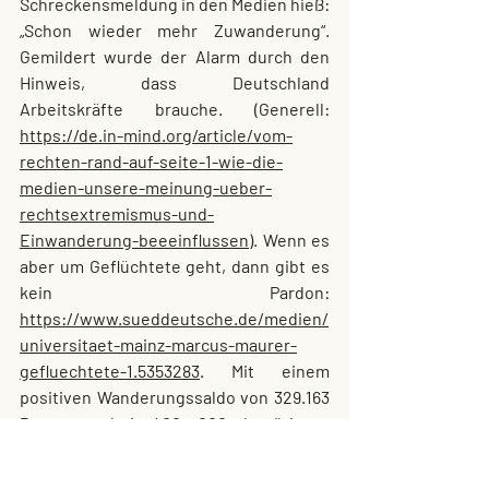
Schreckensmeldung in den Medien hieß: 
„Schon wieder mehr Zuwanderung“. 
Gemildert wurde der Alarm durch den 
Hinweis, dass Deutschland 
Arbeitskräfte brauche. (Generell: 
https://de.in-mind.org/article/vom-
rechten-rand-auf-seite-1-wie-die-
medien-unsere-meinung-ueber-
rechtsextremismus-und-
Einwanderung-beeeinflussen
). Wenn es 
aber um Geflüchtete geht, dann gibt es 
kein Pardon: 
https://www.sueddeutsche.de/medien/
universitaet-mainz-marcus-maurer-
gefluechtete-1.5353283
. Mit einem 
positiven Wanderungssaldo von 329.163 
Personen bei 400 000 benötigten 
Arbeitskräften könnte man keinen 
Skandal ausrufen und keine Angst 